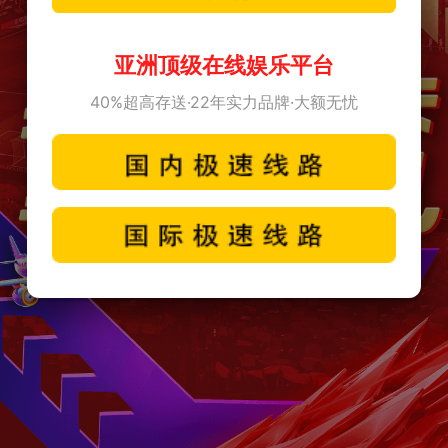
亚洲顶级在线娱乐平台
40%超高存送·22年实力品牌·大额无忧